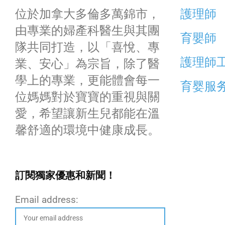
位於加拿大多倫多萬錦市，
護理師
由專業的婦產科醫生與其團
育嬰師
隊共同打造，以「喜悅、專
護理師
業、安心」為宗旨，除了醫
學上的專業，更能體會每一
育婴服
位媽媽對於寶寶的重視與關
愛，希望讓新生兒都能在溫
馨舒適的環境中健康成長。
訂閱獨家優惠和新聞！
Email address: