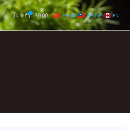
0
$
0.00
ZH-CN
ZH-TW
EN