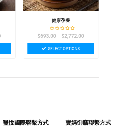
健康孕餐
0
$
693.00
–
$
2,772.00
SELECT OPTIONS
璽悅國際聯繫方式
寶媽御膳聯繫方式