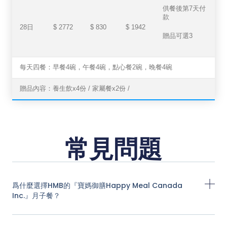
供餐後第7天付
款
28日
$ 2772
$ 830
$ 1942
贈品可選3
每天四餐：早餐4碗，午餐4碗，點心餐2碗，晚餐4碗
贈品內容：養生飲x4份 / 家屬餐x2份 /
常見問題
爲什麼選擇HMB的『寶媽御膳Happy Meal Canada
Inc.』月子餐？