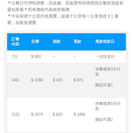
＊
出餐日可彈性調整，高血糖、高血壓等特殊體質出餐前需提前
通知客服
＊
所有價格均為稅前報價
＊
中央廚房十公里內免運費，超過十公里每一公里加收 $１運
費，自取免運費
訂餐
定價
頭款
尾款
尾款收款日
內容
7日
$ 693
–
–
一次性支付
供餐後第3天付
款
14日
$ 1386
$ 415
$ 971
贈品可選1
供餐後第5天付
款
21日
$ 2079
$ 623
$ 1456
贈品可選2