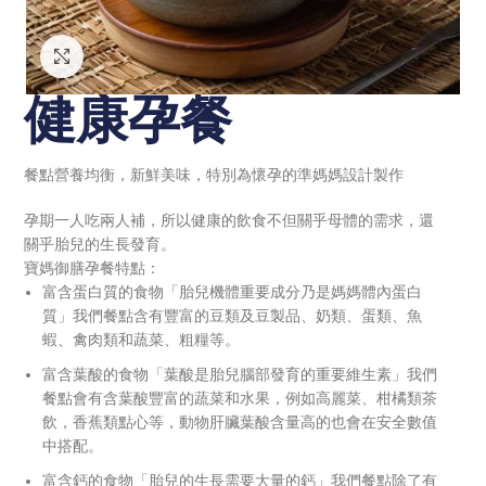
Click to enlarge
健康孕餐
餐點營養均衡，新鮮美味，特別為懷孕的準媽媽設計製作
孕期一人吃兩人補，所以健康的飲食不但關乎母體的需求，還
關乎胎兒的生長發育。
寶媽御膳孕餐特點：
富含蛋白質的食物「胎兒機體重要成分乃是媽媽體內蛋白
質」我們餐點含有豐富的豆類及豆製品、奶類、蛋類、魚
蝦、禽肉類和蔬菜、粗糧等。
富含葉酸的食物「葉酸是胎兒腦部發育的重要維生素」我們
餐點會有含葉酸豐富的蔬菜和水果，例如高麗菜、柑橘類茶
飲，香蕉類點心等，動物肝臟葉酸含量高的也會在安全數值
中搭配。
富含鈣的食物「胎兒的生長需要大量的鈣」我們餐點除了有