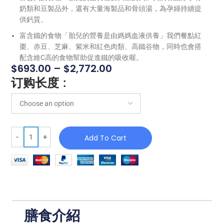
奶類和豆製品外，還有大量海製品和骨頭湯，為孕婦持續提
供鈣質。
富含鐵的食物「胎兒的營養是由媽媽血液供養」我們餐點紅
棗、赤豆、芝麻、紫米和紅色肉類、高鐵谷物，同時也會搭
配含維C高的食物幫助促進鐵的吸收喔。
$
693.00
–
$
2,772.00
订购长度
Add To Cart
膳食介紹